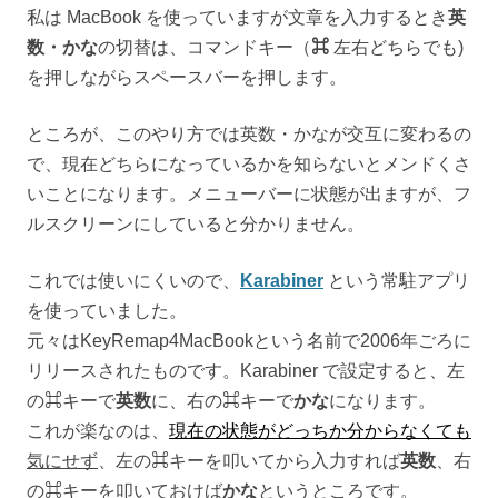
私は MacBook を使っていますが文章を入力するとき
英
数・かな
の切替は、コマンドキー（
⌘
左右どちらでも)
を押しながらスペースバーを押します。
ところが、このやり方では英数・かなが交互に変わるの
で、現在どちらになっているかを知らないとメンドくさ
いことになります。メニューバーに状態が出ますが、フ
ルスクリーンにしていると分かりません。
これでは使いにくいので、
Karabiner
という常駐アプリ
を使っていました。
元々はKeyRemap4MacBookという名前で2006年ごろに
リリースされたものです。
Karabiner で設定すると、左
の⌘キーで
英数
に、右の⌘キーで
かな
になります。
これが楽なのは、
現在の状態がどっちか分からなくても
気にせず
、左の⌘キーを叩いてから入力すれば
英数
、右
の⌘キーを叩いておけば
かな
というところです。