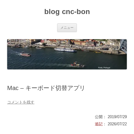
コ
ン
blog cnc-bon
テ
ン
ツ
へ
ス
メニュー
キ
ッ
プ
Mac – キーボード切替アプリ
コメントを残す
公開： 2019/07/29
追記
： 2026/07/22