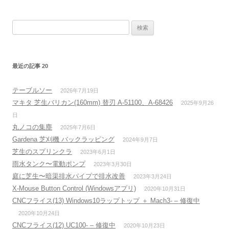
検
索:
最近の記事 20
テーブルソー
2026年7月19日
マキタ 芝生バリカン(160mm) 替刃 A-51100、A-68426
2025年9月26
日
丸ノコの集塵
2025年7月6日
Gardena 芝刈機 バックラッピング
2024年9月7日
芝生のスプリンクラ
2023年6月1日
雨水タンク〜電動ポンプ
2023年3月30日
庭に芝生〜暗渠排水パイプで排水改善
2023年3月24日
X-Mouse Button Control (Windowsアプリ)
2020年10月31日
CNCフライス(13) Windows10ラップトップ ＋ Mach3- – 修復中
2020年10月24日
CNCフライス(12) UC100- – 修復中
2020年10月23日