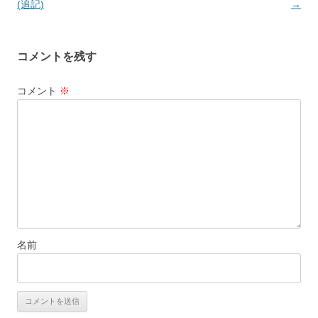
稿
(追記)
→
ナ
ビ
コメントを残す
ゲ
ー
コメント
※
シ
ョ
ン
名前