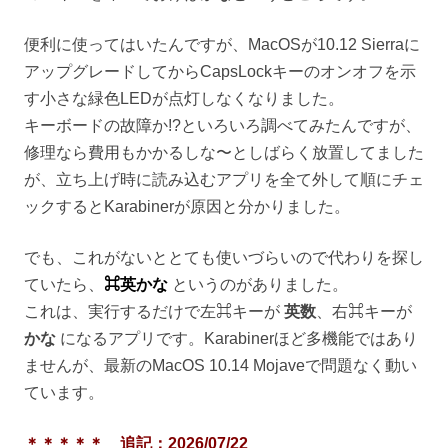
便利に使ってはいたんですが、MacOSが10.12 Sierraに
アップグレードしてからCapsLockキーのオンオフを示
す小さな緑色LEDが点灯しなくなりました。
キーボードの故障か!?といろいろ調べてみたんですが、
修理なら費用もかかるしな〜としばらく放置してました
が、立ち上げ時に読み込むアプリを全て外して順にチェ
ックするとKarabinerが原因と分かりました。
でも、これがないととても使いづらいので代わりを探し
ていたら、
⌘英かな
というのがありました。
これは、実行するだけで左⌘キーが
英数
、右⌘キーが
かな
になるアプリです。Karabinerほど多機能ではあり
ませんが、最新のMacOS 10.14 Mojaveで問題なく動い
ています。
＊＊＊＊＊ 追記：2026/07/22