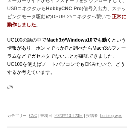
メーカーサイトからインストーラをダウンロードして、
USBコネクタから
HobbyCNC-Pro
(信号入出力、ステッ
ピングモータ駆動)のDSUB-25コネクタへ繋いで
正常に
動作しました
。
UC100の話の中で
Mach3がWindows10でも動く
という
情報があり、ホンマでっか!?と調べたらMach3のフォー
ラムなどでガセネタでないことが確認できました。
UC100を使えばノートパソコンでもOKみたいで、どう
するか考えています。
/////
カテゴリー:
CNC
| 投稿日:
2020年10月23日
|
投稿者:
bonblog-wpx