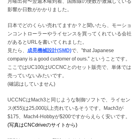
月曜出荷〜翌週木曜到着、国際線の便数が激減している
影響か日数がかかりました。
日本でどのくらい売れてますか？と聞いたら、モーショ
ンコントローラーやライセンスを買ってくれている会社
があるとURLを書いてくれました。
見たら、
成晃機械設計(SMD)
で、”that Japanese
company is a good customer of ours.” ということです。
ここではUC100は
UCCNCと
のセット販売で、単体では
売っていないみたいです。
(確認はしていません)
UCCNCはMach3と同じような制御ソフトで、ライセン
ス(€55)は25,000以上売れているそうです。Mach3が
$175、Mach4-Hobbyが$200ですからえらく安いです。
(写真はCNCdriveのサイトから)