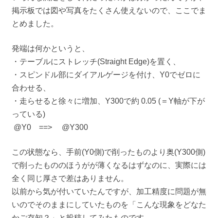
掲示板では図や写真をたくさん使えないので、ここでま
とめました。
発端は何かというと、
・テーブルにストレッチ(Straight Edge)を置く、
・スピンドル部にダイアルゲージを付け、
Y0でゼロに
合わせる、
・走らせると徐々に増加、Y300で約 0.05 (＝Y軸が下が
っている)
@Y0 ==>
@Y300
この状態なら、手前(Y0側)で削ったものより奥(Y300側)
で削ったもののほうがが薄くなるはずなのに、実際には
全く同じ厚さで差はありません。
以前から気が付いていたんですが、加工精度に問題が無
いのでそのままにしていたものを「こんな現象をどなた
かご存知？」と投稿してみたものです。