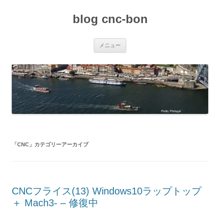
コ
ン
blog cnc-bon
テ
ン
ツ
へ
ス
メニュー
キ
ッ
プ
「
CNC
」カテゴリーアーカイブ
CNCフライス(13) Windows10ラップトップ
＋ Mach3- – 修復中