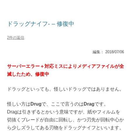
ドラッグナイフ- – 修復中
2件の返信
編集： 2018/07/06
サーバーエラー＋対応ミスによりメディアファイルが全
滅したため、修復中
ドラッグといっても、怪しいドラッグではありません。
怪しい方は
Drug
で、ここで言うのは
Drag
です。
Dragは引きずるとかいう意味ですが、紙やフィルムを
切抜くブレードが自由に回転し、かつ刃先が回転中心か
ら少しズラしてある刃物をドラッグナイフといいます。