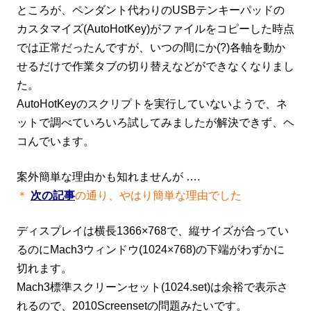
ところが、ペン
ダント代わりのUSBテンキーパッドの
カスタマイズ(AutoHotKey)がファイルをコピーした時点
では正常だったんですが、いつの間にか(?)各軸を動か
せるだけで作業タブの切り替えなどができなくなりまし
た。
AutoHotKeyのスクリプトを実行していないようで、ネ
ットで調べていろいろ試してみましたが解決できず
、ヘ
コんでいます。
案外簡単な理由かも知れませんが ….
＊
次の記事
の通り、やはり簡単な理由でした
ディスプレイは横長1366×768で、縦サイズが合ってい
るのにMach3ウィンドウ(1024×768)の下端がわずかに
切れます。
Mach3標準スクリーンセット(1024.set)は余裕で表示さ
れるので、2010Screensetの問題みたいです。