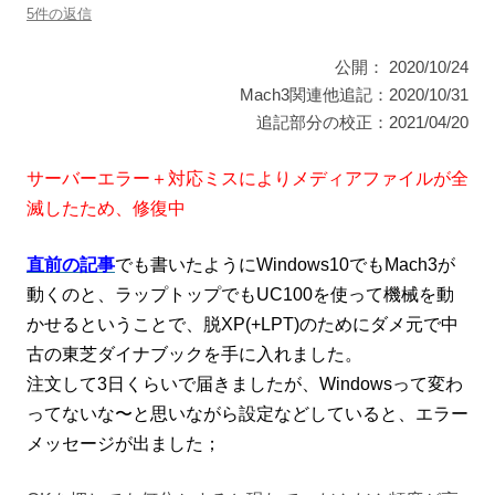
5件の返信
公開： 2020/10/24
Mach3関連他追記：2020/10/31
追記部分の校正：2021/04/20
サーバーエラー＋対応ミスによりメディアファイルが全
滅したため、修復中
直前の記事
でも書いたようにWindows10でもMach3が
動くのと、ラップトップでもUC100を使って機械を動
かせるということで、脱XP(+LPT)のためにダメ元で中
古の東芝ダイナブックを手に入れました。
注文して3日くらいで届きましたが、Windowsって変わ
ってないな〜と思いながら設定などしていると、エラー
メッセージが出ました；