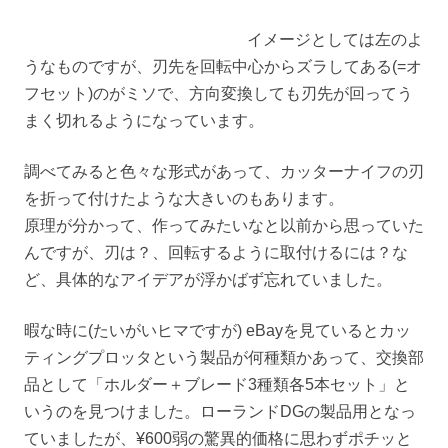
イメージとしては左のよ
うなものですが、刃先を回転中心からズラしてある(=オ
フセット)のがミソで、方向変換しても刃先が回ってう
まく切れるようになっています。
調べてみると色々な形式があって、カッターナイフの刃
を折って付けたような大きいのもあります。
原理が分かって、作ってみたいなと以前から思っていた
んですが、刃は？、回転するように
取付けるには？な
ど、具体的なアイデアが浮かばず忘れていました。
暇な時に(たいがいヒマですが) eBayを見ているとカッ
ティングプロッタという製品が何種類かあって、交換部
品として「ホルダー＋ブレード3種類各5本セット」と
いうのを見つけました。ローランドDGの製品用となっ
ていましたが、¥600弱の驚異的価格に思わずポチッと