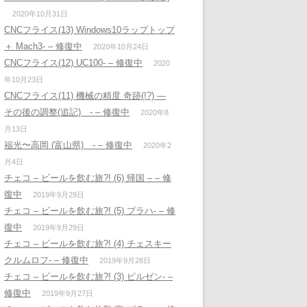
2020年10月31日
CNCフライス(13) Windows10ラップトップ
＋ Mach3- – 修復中
2020年10月24日
CNCフライス(12) UC100- – 修復中
2020
年10月23日
CNCフライス(11) 機械の精度 奇跡(!?) —
その後の調整(追記) - – 修復中
2020年8
月13日
福光〜高岡 (富山県) - – 修復中
2020年2
月4日
チェコ – ビールを飲む旅?! (6) 帰国 – – 修
復中
2019年9月29日
チェコ – ビールを飲む旅?! (5) プラハ- – 修
復中
2019年9月29日
チェコ – ビールを飲む旅?! (4) チェスキー
クルムロフ- – 修復中
2019年9月28日
チェコ – ビールを飲む旅?! (3) ピルゼン- –
修復中
2019年9月27日