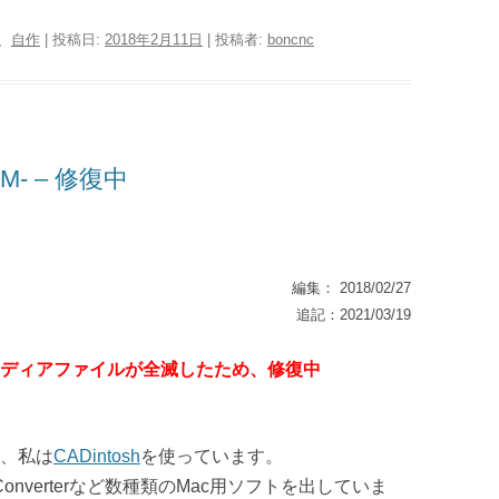
、
自作
| 投稿日:
2018年2月11日
|
投稿者:
boncnc
M- – 修復中
編集： 2018/02/27
追記：2021/03/19
ディアファイルが全滅したため、修復中
、私は
CADintosh
を使っています。
Converterなど数種類のMac用ソフトを出していま