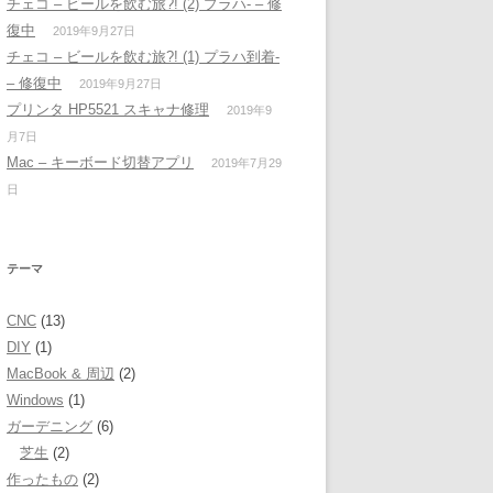
チェコ – ビールを飲む旅?! (2) プラハ- – 修
復中
2019年9月27日
チェコ – ビールを飲む旅?! (1) プラハ到着-
– 修復中
2019年9月27日
プリンタ HP5521 スキャナ修理
2019年9
月7日
Mac – キーボード切替アプリ
2019年7月29
日
テーマ
CNC
(13)
DIY
(1)
MacBook & 周辺
(2)
Windows
(1)
ガーデニング
(6)
芝生
(2)
作ったもの
(2)