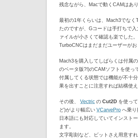
残念ながら、Macで動くCAMはあ
最初の1年くらいは、Mach3でなくT
たのですが、Gコードは手打ちで入
ァイルが小さくて確認も楽でした。
TurboCNCはまだまだユーザーが
Mach3を購入してしばらくは付属のL
のベータ版?!)のCAMソフトを使
付属してくる状態では機能が不十分
果を出すことに注意すれば結構使え
その後、
Vectric
の
Cut2D
を使って
ど)がより幅広い
VCarvePro
へ乗り
日本語にも対応していてインストー
ます。
文字彫刻など、ビットさえ用意すれ