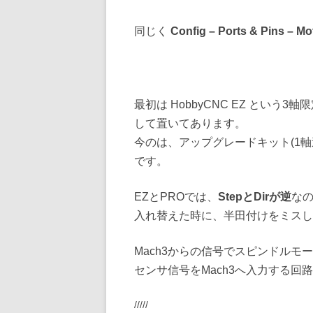
同じく
Config – Ports & Pins – Mo
最初は HobbyCNC EZ とい
して置いてあります。
今のは、アップグレードキット(1
です。
EZとPROでは、
StepとDirが逆
なの
入れ替えた時に、半田付けをミスし
Mach3からの信号でスピンドルモ
センサ信号をMach3へ入力する回
/////