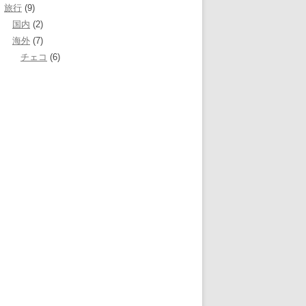
旅行
(9)
国内
(2)
海外
(7)
チェコ
(6)