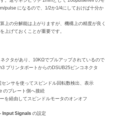
りネジピッチ 2mmとして 200pulse/rev のモ
/pulse になるので、1/2か1/4にしておけば十分か
算上の分解能は上がりますが、機構上の精度が良く
を上げておくことが重要です。
 ピンのコネクタがあり、10KΩでプルアップされているので
3 プリンタポートからのDSUB25ピンコネクタ
N) : 反射型光電センサを使ってスピンドル回転数検出、表示
l Change のプレート側へ接続
 OUT): リレーを経由してスピンドルモータのオンオフ
– Input Signals
の設定