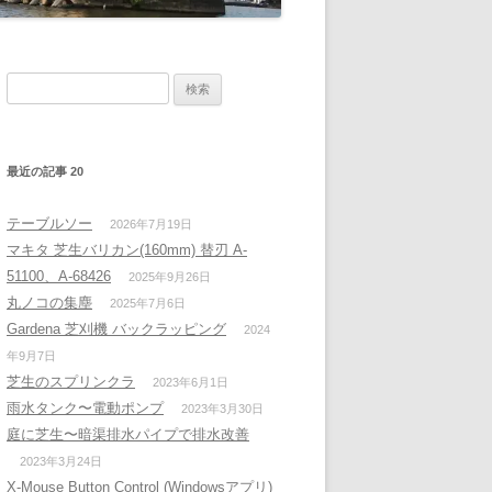
検
索:
最近の記事 20
テーブルソー
2026年7月19日
マキタ 芝生バリカン(160mm) 替刃 A-
51100、A-68426
2025年9月26日
丸ノコの集塵
2025年7月6日
Gardena 芝刈機 バックラッピング
2024
年9月7日
芝生のスプリンクラ
2023年6月1日
雨水タンク〜電動ポンプ
2023年3月30日
庭に芝生〜暗渠排水パイプで排水改善
2023年3月24日
X-Mouse Button Control (Windowsアプリ)