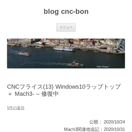
コ
ン
blog cnc-bon
テ
ン
ツ
へ
ス
メニュー
キ
ッ
プ
CNCフライス(13) Windows10ラップトップ
＋ Mach3- – 修復中
5件の返信
公開： 2020/10/24
Mach3関連他追記：2020/10/31