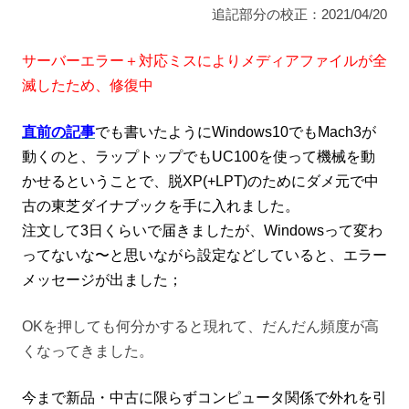
追記部分の校正：2021/04/20
サーバーエラー＋対応ミスによりメディアファイルが全
滅したため、修復中
直前の記事
でも書いたようにWindows10でもMach3が
動くのと、ラップトップでもUC100を使って機械を動
かせるということで、脱XP(+LPT)のためにダメ元で中
古の東芝ダイナブックを手に入れました。
注文して3日くらいで届きましたが、Windowsって変わ
ってないな〜と思いながら設定などしていると、エラー
メッセージが出ました；
OKを押しても何分かすると現れて、だんだん頻度が高
くなってきました。
今まで新品・中古に限らずコンピュータ関係で外れを引