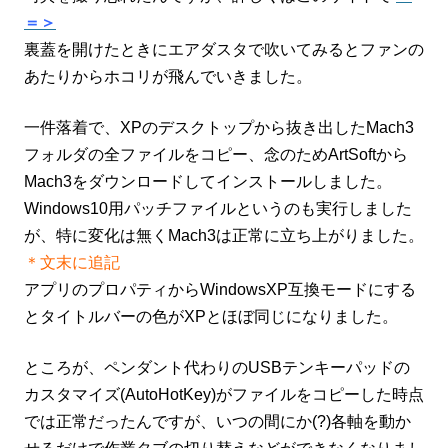
＝＞
裏蓋を開けたときにエアダスタで吹いてみるとファンの
あたりからホコリが飛んでいきました。
一件落着で、XPのデスクトップから抜き出したMach3
フォルダの全ファイルをコピー、念のためArtSoftから
Mach3をダウンロードしてインストールしました。
Windows10用パッチファイルというのも実行しました
が、特に変化は無くMach3は正常に立ち上がりました。
＊文末に追記
アプリのプロパティからWindowsXP互換モードにする
とタイトルバーの色がXPとほぼ同じになりました。
ところが、ペン
ダント代わりのUSBテンキーパッドの
カスタマイズ(AutoHotKey)がファイルをコピーした時点
では正常だったんですが、いつの間にか(?)各軸を動か