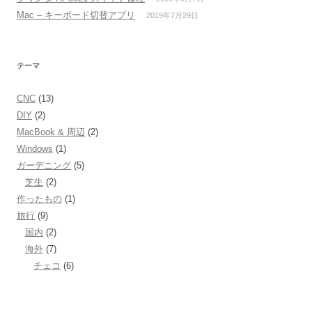
Mac – キーボード切替アプリ
2019年7月29日
テーマ
CNC
(13)
DIY
(2)
MacBook & 周辺
(2)
Windows
(1)
ガーデニング
(5)
芝生
(2)
作ったもの
(1)
旅行
(9)
国内
(2)
海外
(7)
チェコ
(6)