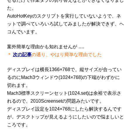
せるだけで作業タブの切り替えなどができなくなりまし
た。
AutoHotKeyのスクリプトを実行していないようで、ネ
ットで調べていろいろ試してみましたが解決できず
、ヘ
コんでいます。
案外簡単な理由かも知れませんが ….
＊
次の記事
の通り、やはり簡単な理由でした
ディスプレイは横長1366×768で、縦サイズが合ってい
るのにMach3ウィンドウ(1024×768)の下端がわずかに
切れます。
Mach3標準スクリーンセット(1024.set)は余裕で表示さ
れるので、2010Screensetの問題みたいです。
ディスプレイ設定を1024×768にしたら解決するんです
が、デスクトップが見えるようにしたいので悩ましいと
ころです。