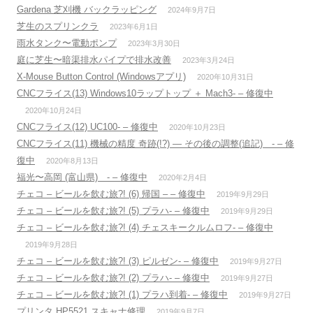
Gardena 芝刈機 バックラッピング
2024年9月7日
芝生のスプリンクラ
2023年6月1日
雨水タンク〜電動ポンプ
2023年3月30日
庭に芝生〜暗渠排水パイプで排水改善
2023年3月24日
X-Mouse Button Control (Windowsアプリ)
2020年10月31日
CNCフライス(13) Windows10ラップトップ ＋ Mach3- – 修復中
2020年10月24日
CNCフライス(12) UC100- – 修復中
2020年10月23日
CNCフライス(11) 機械の精度 奇跡(!?) — その後の調整(追記) - – 修
復中
2020年8月13日
福光〜高岡 (富山県) - – 修復中
2020年2月4日
チェコ – ビールを飲む旅?! (6) 帰国 – – 修復中
2019年9月29日
チェコ – ビールを飲む旅?! (5) プラハ- – 修復中
2019年9月29日
チェコ – ビールを飲む旅?! (4) チェスキークルムロフ- – 修復中
2019年9月28日
チェコ – ビールを飲む旅?! (3) ピルゼン- – 修復中
2019年9月27日
チェコ – ビールを飲む旅?! (2) プラハ- – 修復中
2019年9月27日
チェコ – ビールを飲む旅?! (1) プラハ到着- – 修復中
2019年9月27日
プリンタ HP5521 スキャナ修理
2019年9月7日