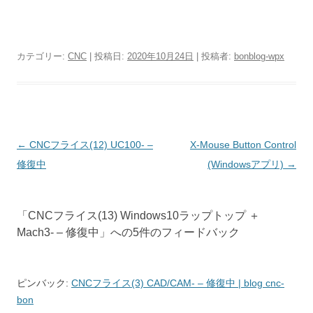
カテゴリー:
CNC
| 投稿日:
2020年10月24日
|
投稿者:
bonblog-wpx
投
←
CNCフライス(12) UC100- –
X-Mouse Button Control
稿
修復中
(Windowsアプリ)
→
ナ
ビ
「
CNCフライス(13) Windows10ラップトップ ＋
ゲ
Mach3- – 修復中
」への5件のフィードバック
ー
シ
ョ
ピンバック:
CNCフライス(3) CAD/CAM- – 修復中 | blog cnc-
bon
ン