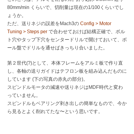
80mm/min くらいで、切削量は現在の1/100くらいでし
ょうか。
ただ、送りネジの誤差をMach3の
Config > Motor
Tuning > Steps per
で合わせておけば結構正確で、ボル
ト穴やタップ下穴をセンタードリルで開けておいて、ボ
ール盤でドリルを通せばきっちり合いました。
第２世代(?)として、本体フレームをアルミ板で作り直
し、各軸の送りガイドはテフロン板を組み込んだものに
しています (下の写真の赤丸の部分)。
スピンドルモータの減速や送りネジはMDF時代と変わ
っていません。
スピンドルもベアリング剥き出しの簡単なもので、今か
ら見るとよく削れてたな〜という思いです。