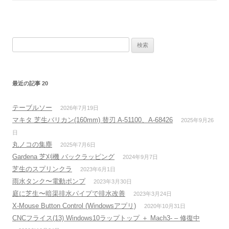
検
索:
最近の記事 20
テーブルソー
2026年7月19日
マキタ 芝生バリカン(160mm) 替刃 A-51100、A-68426
2025年9月26
日
丸ノコの集塵
2025年7月6日
Gardena 芝刈機 バックラッピング
2024年9月7日
芝生のスプリンクラ
2023年6月1日
雨水タンク〜電動ポンプ
2023年3月30日
庭に芝生〜暗渠排水パイプで排水改善
2023年3月24日
X-Mouse Button Control (Windowsアプリ)
2020年10月31日
CNCフライス(13) Windows10ラップトップ ＋ Mach3- – 修復中