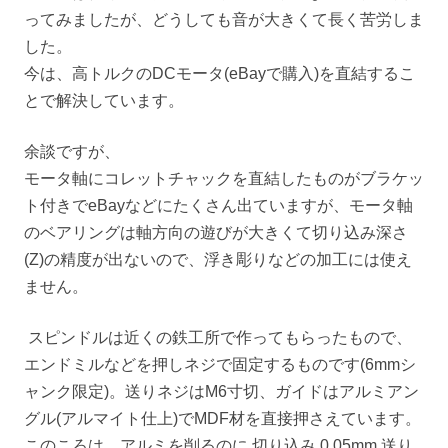
ってみましたが、どうしても音が大きくて長く苦労しま
した。
今は、高トルクのDCモータ(eBayで購入)を直結するこ
とで解決しています。
余談ですが、
モータ軸にコレットチャックを直結したものがブラケッ
ト付きでeBayなどにたくさん出ていますが、モータ軸
のベアリングは軸方向の遊びが大きくて切り込み深さ
(Z)の精度が出ないので、浮き彫りなどの加工には使え
ません。
スピンドルは近くの鉄工所で作ってもらったもので、
エンドミルなどを押しネジで固定するものです(6mmシ
ャンク限定)。送りネジはM6寸切、ガイドはアルミアン
グル(アルマイト仕上)でMDF材を直接押さえています。
このころは、アルミを削るのに 切り込み 0.05mm 送り