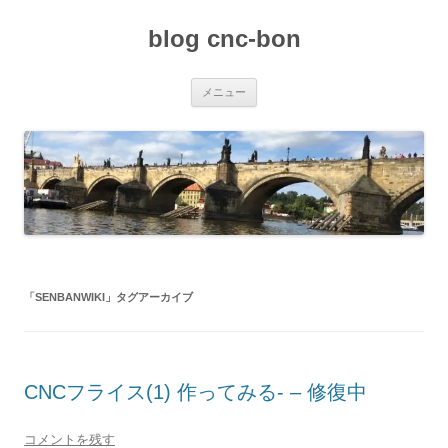
コ
ン
blog cnc-bon
テ
ン
ツ
へ
ス
メニュー
キ
ッ
プ
「
SENBANWIKI
」タグアーカイブ
CNCフライス(1) 作ってみる- – 修復中
コメントを残す