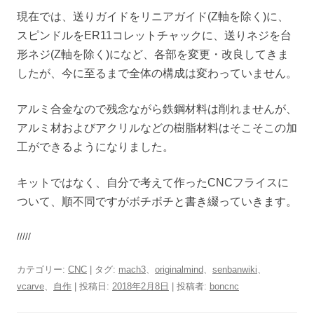
現在では、送りガイドをリニアガイド(Z軸を除く)に、
スピンドルをER11コレットチャックに、送りネジを台
形ネジ(Z軸を除く)になど、各部を変更・改良してきま
したが、今に至るまで全体の構成は変わっていません。
アルミ合金なので残念ながら鉄鋼材料は削れませんが、
アルミ材およびアクリルなどの樹脂材料はそこそこの加
工ができるようになりました。
キットではなく、自分で考えて作ったCNCフライスに
ついて、順不同ですがボチボチと書き綴っていきます。
/////
カテゴリー:
CNC
| タグ:
mach3
、
originalmind
、
senbanwiki
、
vcarve
、
自作
| 投稿日:
2018年2月8日
|
投稿者:
boncnc