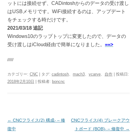
ットには接続せず、CADintoshからのデータの受け渡し
はUSBメモリです。WiFi接続するのは、アップデート
をチェックする時だけです。
2021/03/18 追記
Windows10のラップトップに変更したので、データの
受け渡しはiCloud経由で簡単になりました。
==>
/////
カテゴリー:
CNC
| タグ:
cadintosh
、
mach3
、
vcarve
、
自作
| 投稿日:
2018年2月10日
|
投稿者:
boncnc
投
←
CNCフライス(2) 構成- – 修
CNCフライス(4) ブレークアウ
稿
復中
トボード (BOB)- – 修復中
→