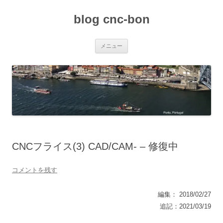
コ
ン
blog cnc-bon
テ
ン
ツ
へ
ス
メニュー
キ
ッ
プ
CNCフライス(3) CAD/CAM- – 修復中
コメントを残す
編集： 2018/02/27
追記：2021/03/19