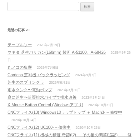
検
索:
最近の記事 20
テーブルソー
2026年7月19日
マキタ 芝生バリカン(160mm) 替刃 A-51100、A-68426
2025年9月26
日
丸ノコの集塵
2025年7月6日
Gardena 芝刈機 バックラッピング
2024年9月7日
芝生のスプリンクラ
2023年6月1日
雨水タンク〜電動ポンプ
2023年3月30日
庭に芝生〜暗渠排水パイプで排水改善
2023年3月24日
X-Mouse Button Control (Windowsアプリ)
2020年10月31日
CNCフライス(13) Windows10ラップトップ ＋ Mach3- – 修復中
2020年10月24日
CNCフライス(12) UC100- – 修復中
2020年10月23日
CNCフライス(11) 機械の精度 奇跡(!?) — その後の調整(追記) - – 修