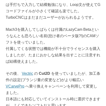
は手打ちで入力して結構勉強になり、Loop文が使えてG
コードファイルが小さくて確認も楽でした。
TurboCNCはまだまだユーザーがおられるようです。
Mach3を購入してしばらくは付属のLazyCam Betaとい
うなんとも恐ろしい名前(怠け者のベータ版?!)のCAMソ
フトを使っていました。
付属してくる状態では機能が不十分でライセンスを購入
しましたが、たまにおかしな結果を出すことに注意すれ
ば結構使えました。
その後、
Vectric
の
Cut2D
を使っていましたが、加工条
件の設定(プランジ量の変更など)がより幅広い
VCarvePro
へ乗り換えキャンペーンを利用して変更し
ました。
日本語にも対応していてインストール時に選択できます
が、よくできたソフトだと思います。